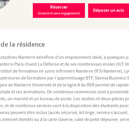
Réserver
Déposer un avis
(Gratuit et sans engagement)
 de la résidence
Estudines Nanterre bénéficie d’un emplacement idéal, à quelques 
anterre Paris-Ouest La Défense et de ses nombreuses écoles (IUT Vil
stitut de formation en soins infirmiers Nanterre (IFSI Nanterre), Ly
upérieures de formation par l'apprentissage BTP, Skema Business S
gare de Nanterre Université et de la ligne A du RER permet de rapid
apitale et ses animations. De nombreux commerces sont à proximité
nts, un marché et un bureau de poste. Les studios et deux-pièces 
, et de nombreux services sont à la disposition des étudiants pour f
ices peuvent être inclus (accès sécurisé, kit linge, service s’accueil,
s internet illimité) ou à la carte (laverie, salle de petit-déjeuner, se