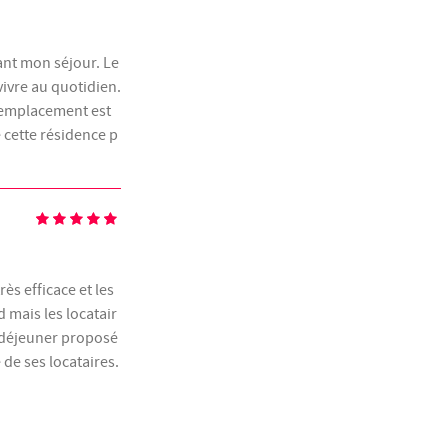
dant mon séjour. Le
vivre au quotidien.
L’emplacement est
 cette résidence p
ès efficace et les
 mais les locatair
it déjeuner proposé
 de ses locataires.