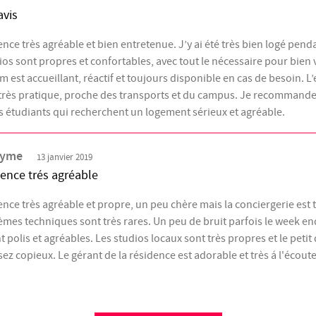
avis
nce très agréable et bien entretenue. J’y ai été très bien logé pen
ios sont propres et confortables, avec tout le nécessaire pour bien 
m est accueillant, réactif et toujours disponible en cas de besoin. 
 très pratique, proche des transports et du campus. Je recommande
s étudiants qui recherchent un logement sérieux et agréable.
nyme
13 janvier 2019
ence trés agréable
nce très agréable et propre, un peu chère mais la conciergerie est tr
mes techniques sont très rares. Un peu de bruit parfois le week end
t polis et agréables. Les studios locaux sont très propres et le pet
sez copieux. Le gérant de la résidence est adorable et très á l'écoute