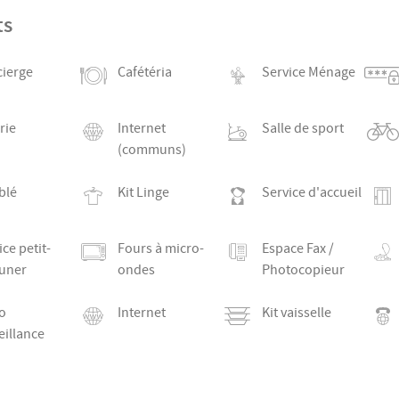
ts
ierge
Cafétéria
Service Ménage
rie
Internet
Salle de sport
(communs)
blé
Kit Linge
Service d'accueil
ice petit-
Fours à micro-
Espace Fax /
uner
ondes
Photocopieur
o
Internet
Kit vaisselle
eillance