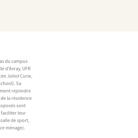
pas du campus
le d'Avray, UFR
cée Joliot Curie,
chool). Sa
ement rejoindre
 de la résidence
proposés sont
aciliter leur
 salle de sport,
rvice ménage).