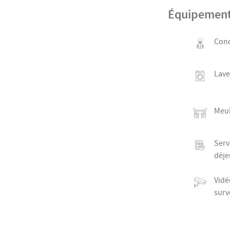
Équipemen
Conc
Lave
Meu
Serv
déje
Vidé
surv