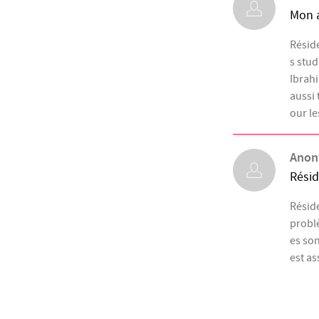
Mon 
Réside
s stud
Ibrahi
aussi
our le
Ano
Résid
Réside
problè
es son
est as