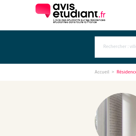
L'avis des étudiants sur les résidences
étudiantes dans toute la France
Accueil
Résidenc