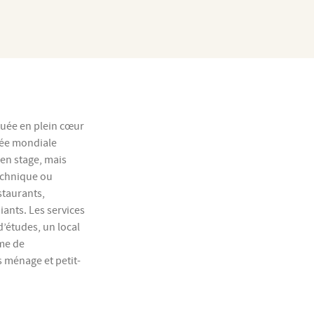
ituée en plein cœur
mée mondiale
 en stage, mais
echnique ou
staurants,
iants. Les services
d’études, un local
ème de
s ménage et petit-