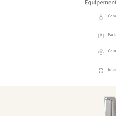
Équipemen
Conc
Park
Cour
Inte