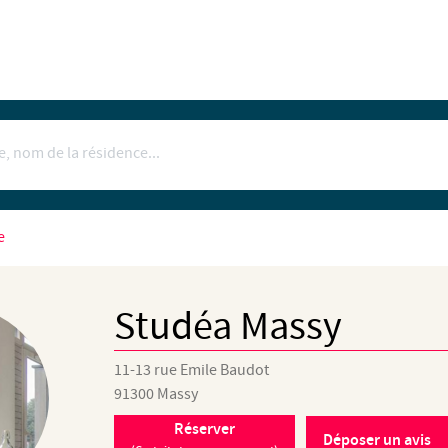
e
Studéa Massy
11-13 rue Emile Baudot
91300
Massy
Réserver
Déposer un avis