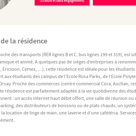
(Gratuit et sans engagement)
 de la résidence
oche des transports (RER lignes B et C, bus lignes 199 et 319), est s
amique et animé. A quelques pas de sièges d’entreprises à renom
, Ericsson, Cemex, …), cette résidence est idéale pour les étudiants
t aux étudiants des campus de l’Ecole Rosa Parks, de l’Ecole Polyt
’Orsay. Proche des commerces (centre commercial Cora, Auchan, re
te résidence est parfaitement adaptée à la vie quotidienne des étud
nt : un accès internet haut débit offert, une salle de réunion ou 
parking, des distributeurs de boissons ou de plats chauds, un syst
 la location de linge de main, une laverie et d’une cafétéria. Service
lément.