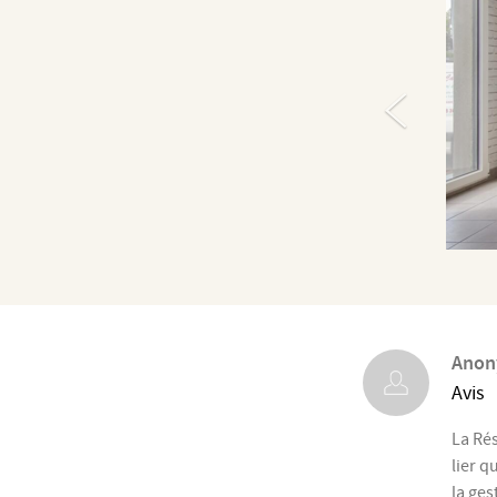
Ano
Avis
La Ré
lier q
la ges