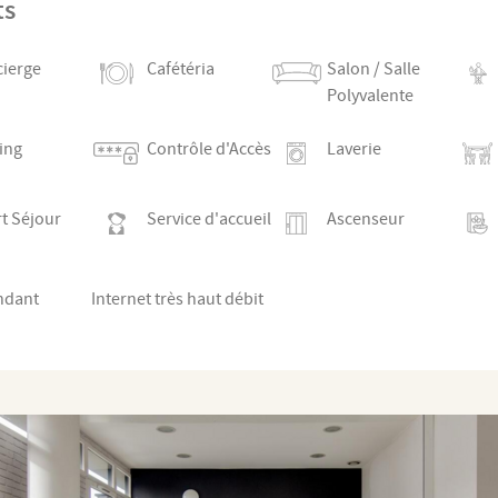
ts
ierge
Cafétéria
Salon / Salle
Polyvalente
ing
Contrôle d'Accès
Laverie
t Séjour
Service d'accueil
Ascenseur
ndant
Internet très haut débit