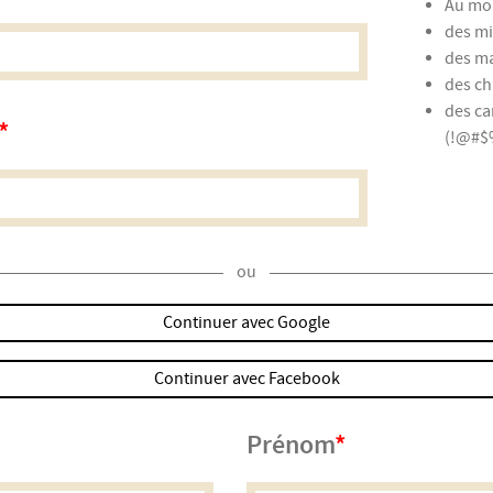
Au moi
des mi
des ma
des chi
des ca
(!@#$%
ou
Continuer avec Google
Continuer avec Facebook
Prénom