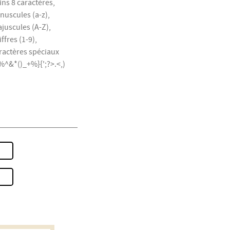
ns 8 caractères,
nuscules (a-z),
juscules (A-Z),
ffres (1-9),
ractères spéciaux
^&*()_+%}{';?>.<,)