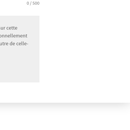
0
/ 500
sur cette
sionnellement
utre de celle-