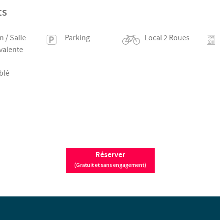
ts
n / Salle
Parking
Local 2 Roues
valente
blé
Réserver
(Gratuit et sans engagement)