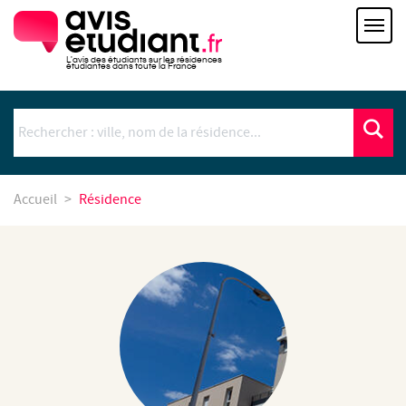
L'avis des étudiants sur les résidences
étudiantes dans toute la France
Accueil
Résidence