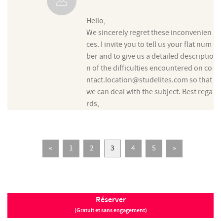
Hello,
We sincerely regret these inconvenien
ces. I invite you to tell us your flat num
ber and to give us a detailed descriptio
n of the difficulties encountered on co
ntact.location@studelites.com so that
we can deal with the subject. Best rega
rds,
Précédent
Suivant
«
1
2
3
4
5
»
Réserver
(Gratuit et sans engagement)